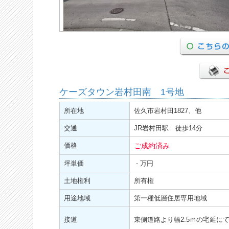
ケーズタウン岩村田南 1号地
所在地
佐久市岩村田1827、他
交通
JR岩村田駅 徒歩14分
価格
ご成約済み
坪単価
- 万円
土地権利
所有権
用途地域
第一種低層住居専用地域
接道
東側道路より幅2.5ｍの宅延に